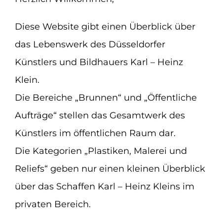
Plastiken
Diese Website gibt einen Überblick über
das Lebenswerk des Düsseldorfer
Malerei
Künstlers und Bildhauers Karl – Heinz
Klein.
Reliefs
Die Bereiche „Brunnen“ und „Öffentliche
Porträts
Aufträge“ stellen das Gesamtwerk des
Künstlers im öffentlichen Raum dar.
Impressionen
Die Kategorien „Plastiken, Malerei und
Reliefs“ geben nur einen kleinen Überblick
Presse
über das Schaffen Karl – Heinz Kleins im
Suche
privaten Bereich.
nach: