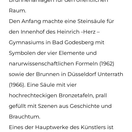
Brunnenanlagen für den öffentlichen
Raum.
Plastiken
Den Anfang machte eine Steinsäule für
den Innenhof des Heinrich -Herz –
Malerei
Gymnasiums in Bad Godesberg mit
Reliefs
Symbolen der vier Elemente und
narurwissenschaftlichen Formeln (1962)
Porträts
sowie der Brunnen in Düsseldorf Unterrath
(1966). Eine Säule mit vier
Impressionen
hochrechteckigen Bronzetafeln, prall
Presse
gefüllt mit Szenen aus Geschichte und
Brauchtum.
Suche
nach:
Eines der Hauptwerke des Künstlers ist