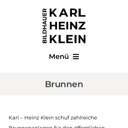
Zum
Inhalt
springen
Menü
Start
Brunnen
Vita
Brunnen
Karl – Heinz Klein schuf zahlreiche
Öffentliche Aufträge