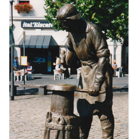
Plastiken
Malerei
Reliefs
Porträts
Impressionen
Presse
Suche
nach: